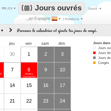
Jours ouvrés
FR
|
EN
▼
Salarié
▼
..en Espagne
▼
| Andalucía
▼
Faire
Parcours le calendrier et ajoute tes jours de congé.
▼
que
Jours dans
jeu
ven
sam
dim
Jours ou
Jours fér
30
1
2
3
Jours de
Congés
7
8
9
10
ión
Immacu.
Concepcíon
14
15
16
17
21
22
23
24