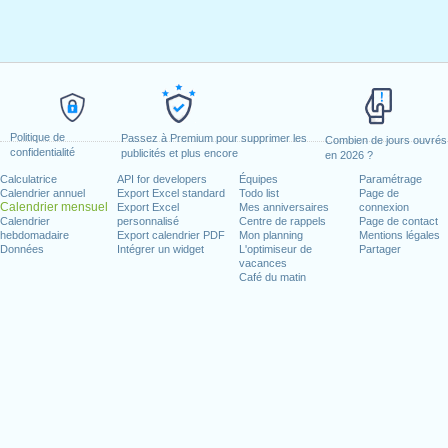
Politique de
Passez à Premium pour supprimer les
Combien de jours ouvrés
confidentialité
publicités et plus encore
en 2026 ?
Calculatrice
API for developers
Équipes
Paramétrage
Calendrier annuel
Export Excel standard
Todo list
Page de
Calendrier mensuel
Export Excel
Mes anniversaires
connexion
Calendrier
personnalisé
Centre de rappels
Page de contact
hebdomadaire
Export calendrier PDF
Mon planning
Mentions légales
Données
Intégrer un widget
L'optimiseur de
Partager
vacances
Café du matin