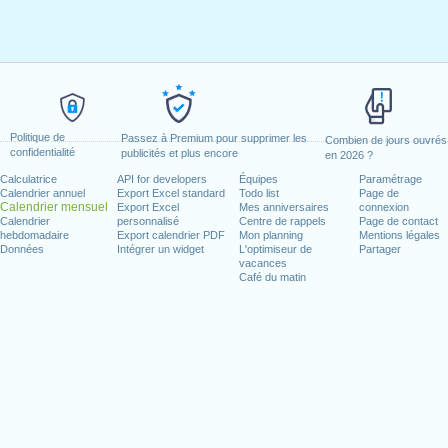
Politique de
Passez à Premium pour supprimer les
Combien de jours ouvrés
confidentialité
publicités et plus encore
en 2026 ?
Calculatrice
API for developers
Équipes
Paramétrage
Calendrier annuel
Export Excel standard
Todo list
Page de
Calendrier mensuel
Export Excel
Mes anniversaires
connexion
Calendrier
personnalisé
Centre de rappels
Page de contact
hebdomadaire
Export calendrier PDF
Mon planning
Mentions légales
Données
Intégrer un widget
L'optimiseur de
Partager
vacances
Café du matin