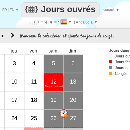
Jours ouvrés
FR
|
EN
▼
Salarié
▼
..en Espagne
▼
| Andalucía
▼
Faire
Parcours le calendrier et ajoute tes jours de congé.
▼
que
Jours dans
jeu
ven
sam
dim
Jours ou
Jours fér
3
4
5
6
Jours de
Congés
10
11
12
13
Fiesta nacional
17
18
19
20
24
25
26
27