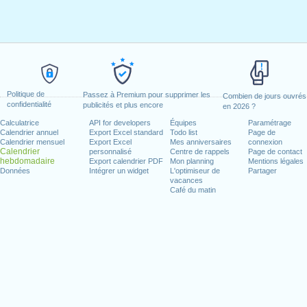
Politique de
Passez à Premium pour supprimer les
Combien de jours ouvrés
confidentialité
publicités et plus encore
en 2026 ?
Calculatrice
API for developers
Équipes
Paramétrage
Calendrier annuel
Export Excel standard
Todo list
Page de
Calendrier mensuel
Export Excel
Mes anniversaires
connexion
Calendrier
personnalisé
Centre de rappels
Page de contact
hebdomadaire
Export calendrier PDF
Mon planning
Mentions légales
Données
Intégrer un widget
L'optimiseur de
Partager
vacances
Café du matin