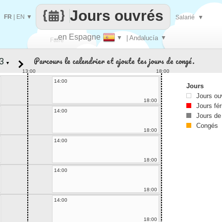
Jours ouvrés
FR
|
EN
▼
Salarié
▼
..en Espagne
▼
| Andalucía
▼
Faire
Parcours le calendrier et ajoute tes jours de congé.
▼
que
13:00
18:00
14:00
Jours
Jours ou
18:00
Jours fér
14:00
Jours de
Congés
18:00
14:00
18:00
14:00
18:00
14:00
18:00