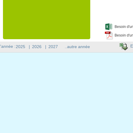
Besoin d'un
Besoin d'un
E
l'année :
2025
|
2026
|
2027
..autre année