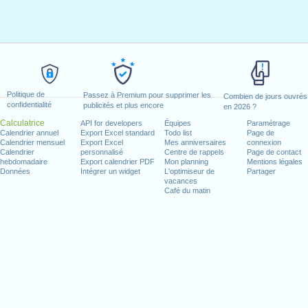
Politique de
Passez à Premium pour supprimer les
Combien de jours ouvrés
confidentialité
publicités et plus encore
en 2026 ?
Calculatrice
API for developers
Équipes
Paramétrage
Calendrier annuel
Export Excel standard
Todo list
Page de
Calendrier mensuel
Export Excel
Mes anniversaires
connexion
Calendrier
personnalisé
Centre de rappels
Page de contact
hebdomadaire
Export calendrier PDF
Mon planning
Mentions légales
Données
Intégrer un widget
L'optimiseur de
Partager
vacances
Café du matin