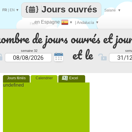
Jours ouvrés
FR
|
EN
▼
Salarié
▼
..en Espagne
▼
| Andalucía
▼
Faire
nombre de jours ouvrés et jour
que
et le
semaine 32
sema
Jours fériés
Calendrier
Excel
undefined