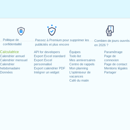
Politique de
Passez à Premium pour supprimer les
Combien de jours ouvrés
confidentialité
publicités et plus encore
en 2026 ?
Calculatrice
API for developers
Équipes
Paramétrage
Calendrier annuel
Export Excel standard
Todo list
Page de
Calendrier mensuel
Export Excel
Mes anniversaires
connexion
Calendrier
personnalisé
Centre de rappels
Page de contact
hebdomadaire
Export calendrier PDF
Mon planning
Mentions légales
Données
Intégrer un widget
L'optimiseur de
Partager
vacances
Café du matin