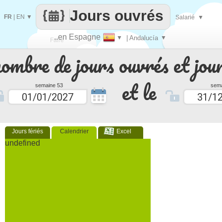
Jours ouvrés
FR
|
EN
▼
Salarié
▼
..en Espagne
▼
| Andalucía
▼
Faire
nombre de jours ouvrés et jour
que
et le
semaine 53
sema
Jours fériés
Calendrier
Excel
undefined