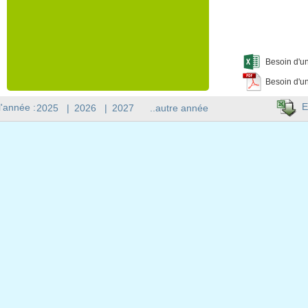
Besoin d'un
Besoin d'un
E
l'année :
2025
|
2026
|
2027
..autre année