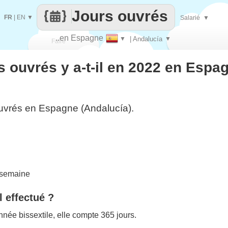
Jours ouvrés
FR
|
EN
▼
Salarié
▼
..en Espagne
▼
| Andalucía
▼
Faire
 ouvrés y a-t-il en 2022 en Espa
que
uvrés en Espagne (Andalucía).
 semaine
l effectué ?
née bissextile, elle compte 365 jours.