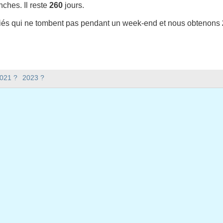
ches. Il reste
260
jours.
riés qui ne tombent pas pendant un week-end et nous obtenons
-t-il en 2022 en Espagne (Andalucía) ?
2021 ?
2023 ?
 en Espagne (Andalucía).
 y a-t-il en 2022 ?
 2022.
xtile ?
issextile et compte 365 jours.
bent en semaine en 2022 ?
ine en 2022.
n semaine en 2022