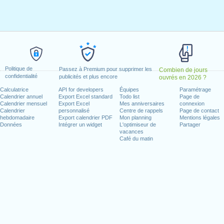
nvier, 2022
rier, 2022
2022
il, 2022
i, 2022
15 août, 2022
Politique de
Passez à Premium pour supprimer les
Combien de jours
confidentialité
rcredi, 12 octobre, 2022
publicités et plus encore
ouvrés en 2026 ?
ovembre, 2022
Calculatrice
API for developers
Équipes
Paramétrage
Calendrier annuel
Export Excel standard
Todo list
Page de
la
: mardi, 6 décembre, 2022
Calendrier mensuel
Export Excel
Mes anniversaires
connexion
udi, 8 décembre, 2022
Calendrier
personnalisé
Centre de rappels
Page de contact
hebdomadaire
Export calendrier PDF
Mon planning
Mentions légales
cembre, 2022
Données
Intégrer un widget
L'optimiseur de
Partager
vacances
Café du matin
n week-end
2022
 mai, 2022
 décembre, 2022