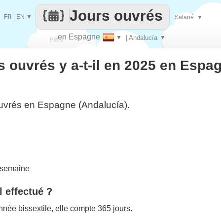
Jours ouvrés
FR
|
EN
▼
Salarié
▼
..en Espagne
▼
| Andalucía
▼
Faire
 ouvrés y a-t-il en 2025 en Espa
que
uvrés en Espagne (Andalucía).
 semaine
l effectué ?
née bissextile, elle compte 365 jours.