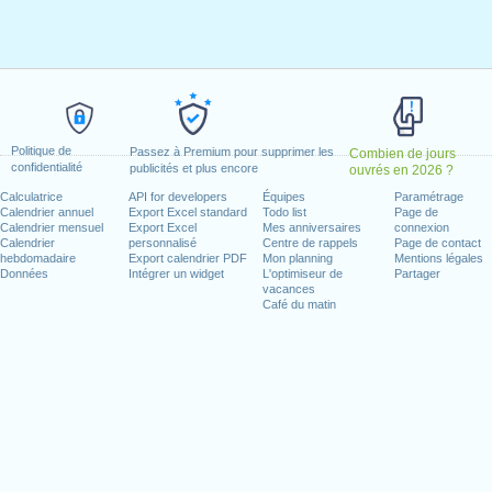
r, 2025
nvier, 2025
 février, 2025
2025
il, 2025
i, 2025
Politique de
Passez à Premium pour supprimer les
Combien de jours
confidentialité
di, 15 août, 2025
publicités et plus encore
ouvrés en 2026 ?
ndi, 13 octobre, 2025
Calculatrice
API for developers
Équipes
Paramétrage
Calendrier annuel
Export Excel standard
Todo list
Page de
di, 8 décembre, 2025
Calendrier mensuel
Export Excel
Mes anniversaires
connexion
cembre, 2025
Calendrier
personnalisé
Centre de rappels
Page de contact
hebdomadaire
Export calendrier PDF
Mon planning
Mentions légales
Données
Intégrer un widget
L'optimiseur de
Partager
n week-end
vacances
Café du matin
manche, 12 octobre, 2025
ovembre, 2025
a : samedi, 6 décembre, 2025
jours ouvrés pour 2025