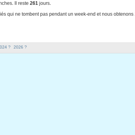
ches. Il reste
261
jours.
riés qui ne tombent pas pendant un week-end et nous obtenons
-t-il en 2025 en Espagne (Andalucía) ?
2024 ?
2026 ?
 en Espagne (Andalucía).
 y a-t-il en 2025 ?
 2025.
xtile ?
issextile et compte 365 jours.
bent en semaine en 2025 ?
ine en 2025.
n semaine en 2025