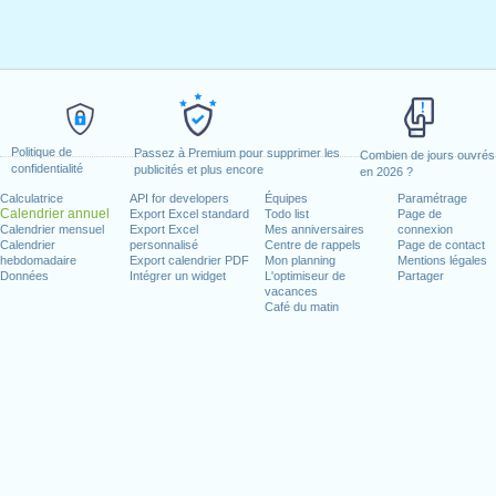
Politique de
Passez à Premium pour supprimer les
Combien de jours ouvrés
confidentialité
publicités et plus encore
en 2026 ?
Calculatrice
API for developers
Équipes
Paramétrage
Calendrier annuel
Export Excel standard
Todo list
Page de
Calendrier mensuel
Export Excel
Mes anniversaires
connexion
Calendrier
personnalisé
Centre de rappels
Page de contact
hebdomadaire
Export calendrier PDF
Mon planning
Mentions légales
Données
Intégrer un widget
L'optimiseur de
Partager
vacances
Café du matin