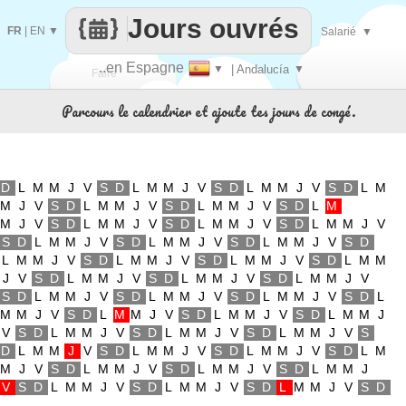
Jours ouvrés
FR
|
EN
▼
Salarié
▼
..en Espagne
▼
| Andalucía
▼
Faire
Parcours le calendrier et ajoute tes jours de congé.
que
D
L
M
M
J
V
S
D
L
M
M
J
V
S
D
L
M
M
J
V
S
D
L
M
M
J
V
S
D
L
M
M
J
V
S
D
L
M
M
J
V
S
D
L
M
M
J
V
S
D
L
M
M
J
V
S
D
L
M
M
J
V
S
D
L
M
M
J
V
S
D
L
M
M
J
V
S
D
L
M
M
J
V
S
D
L
M
M
J
V
S
D
L
M
M
J
V
S
D
L
M
M
J
V
S
D
L
M
M
J
V
S
D
L
M
M
J
V
S
D
L
M
M
J
V
S
D
L
M
M
J
V
S
D
L
M
M
J
V
S
D
L
M
M
J
V
S
D
L
M
M
J
V
S
D
L
M
M
J
V
S
D
L
M
M
J
V
S
D
L
M
M
J
V
S
D
L
M
M
J
V
S
D
L
M
M
J
V
S
D
L
M
M
J
V
S
D
L
M
M
J
V
S
D
L
M
M
J
V
S
D
L
M
M
J
V
S
D
L
M
M
J
V
S
D
L
M
M
J
V
S
D
L
M
M
J
V
S
D
L
M
M
J
V
S
D
L
M
M
J
V
S
D
L
M
M
J
V
S
D
L
M
M
J
V
S
D
L
M
M
J
V
S
D
L
M
M
J
V
S
D