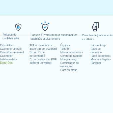
Politique de
Passez à Premium pour supprimer les
Combien de jours ouvrés
confidentialité
publicités et plus encore
en 2026 ?
Calculatrice
API for developers
Équipes
Paramétrage
Calendrier annuel
Export Excel standard
Todo list
Page de
Calendrier mensuel
Export Excel
Mes anniversaires
connexion
Calendrier
personnalisé
Centre de rappels
Page de contact
hebdomadaire
Export calendrier PDF
Mon planning
Mentions légales
Données
Intégrer un widget
L'optimiseur de
Partager
vacances
Café du matin