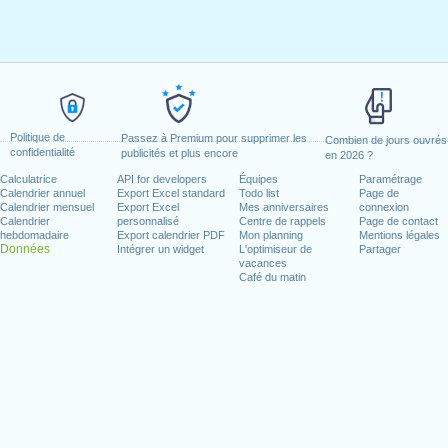
Politique de
Passez à Premium pour supprimer les
Combien de jours ouvrés
confidentialité
publicités et plus encore
en 2026 ?
Calculatrice
API for developers
Équipes
Paramétrage
Calendrier annuel
Export Excel standard
Todo list
Page de
Calendrier mensuel
Export Excel
Mes anniversaires
connexion
Calendrier
personnalisé
Centre de rappels
Page de contact
hebdomadaire
Export calendrier PDF
Mon planning
Mentions légales
Données
Intégrer un widget
L'optimiseur de
Partager
vacances
Café du matin