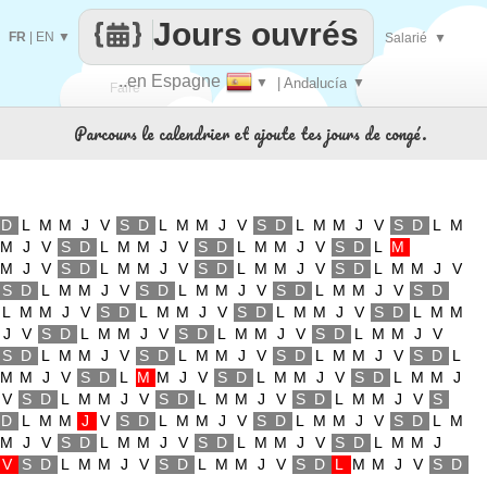
Jours ouvrés
FR
|
EN
▼
Salarié
▼
..en Espagne
▼
| Andalucía
▼
Faire
Parcours le calendrier et ajoute tes jours de congé.
que
D
L
M
M
J
V
S
D
L
M
M
J
V
S
D
L
M
M
J
V
S
D
L
M
M
J
V
S
D
L
M
M
J
V
S
D
L
M
M
J
V
S
D
L
M
M
J
V
S
D
L
M
M
J
V
S
D
L
M
M
J
V
S
D
L
M
M
J
V
S
D
L
M
M
J
V
S
D
L
M
M
J
V
S
D
L
M
M
J
V
S
D
L
M
M
J
V
S
D
L
M
M
J
V
S
D
L
M
M
J
V
S
D
L
M
M
J
V
S
D
L
M
M
J
V
S
D
L
M
M
J
V
S
D
L
M
M
J
V
S
D
L
M
M
J
V
S
D
L
M
M
J
V
S
D
L
M
M
J
V
S
D
L
M
M
J
V
S
D
L
M
M
J
V
S
D
L
M
M
J
V
S
D
L
M
M
J
V
S
D
L
M
M
J
V
S
D
L
M
M
J
V
S
D
L
M
M
J
V
S
D
L
M
M
J
V
S
D
L
M
M
J
V
S
D
L
M
M
J
V
S
D
L
M
M
J
V
S
D
L
M
M
J
V
S
D
L
M
M
J
V
S
D
L
M
M
J
V
S
D
L
M
M
J
V
S
D
L
M
M
J
V
S
D
L
M
M
J
V
S
D