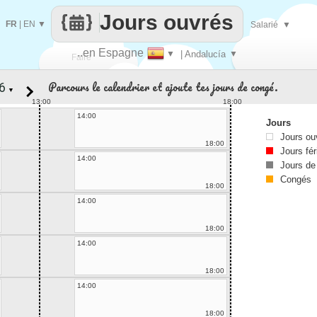
Jours ouvrés
FR
|
EN
▼
Salarié
▼
..en Espagne
▼
| Andalucía
▼
Faire
Parcours le calendrier et ajoute tes jours de congé.
▼
que
13:00
18:00
14:00
Jours
Jours ou
18:00
Jours fér
14:00
Jours de
Congés
18:00
14:00
18:00
14:00
18:00
14:00
18:00