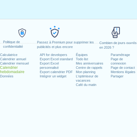
Politique de
Passez à Premium pour supprimer les
Combien de jours ouvrés
confidentialité
publicités et plus encore
en 2026 ?
Calculatrice
API for developers
Équipes
Paramétrage
Calendrier annuel
Export Excel standard
Todo list
Page de
Calendrier mensuel
Export Excel
Mes anniversaires
connexion
Calendrier
personnalisé
Centre de rappels
Page de contact
hebdomadaire
Export calendrier PDF
Mon planning
Mentions légales
Données
Intégrer un widget
L'optimiseur de
Partager
vacances
Café du matin