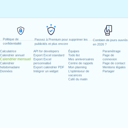
Politique de
Passez à Premium pour supprimer les
Combien de jours ouvrés
confidentialité
publicités et plus encore
en 2026 ?
Calculatrice
API for developers
Équipes
Paramétrage
Calendrier annuel
Export Excel standard
Todo list
Page de
Calendrier mensuel
Export Excel
Mes anniversaires
connexion
Calendrier
personnalisé
Centre de rappels
Page de contact
hebdomadaire
Export calendrier PDF
Mon planning
Mentions légales
Données
Intégrer un widget
L'optimiseur de
Partager
vacances
Café du matin