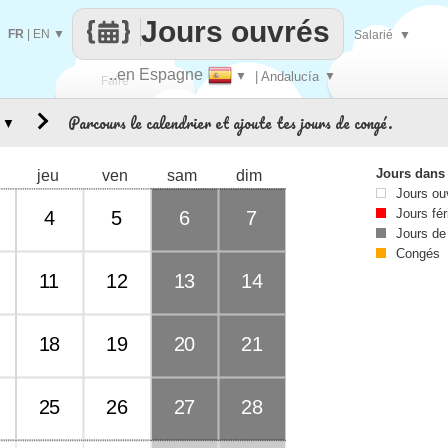
Jours ouvrés
FR
|
EN
▼
Salarié
▼
..en Espagne
▼
| Andalucía
▼
Faire
Parcours le calendrier et ajoute tes jours de congé.
▼
que
Jours dans
jeu
ven
sam
dim
Jours ou
Jours fér
4
5
6
7
Jours de
Congés
11
12
13
14
18
19
20
21
25
26
27
28