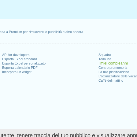
ssa a Premium per rimuovere le pubblicità e altro ancora
API for developers
Squadre
Esporta Excel standard
Todo list
I miei compleanni
Esporta Excel personalizzato
Esporta calendario PDF
Centro promemoria
Incorpora un widget
La mia pianificazione
L'ottimizzatore delle vaca
Caffè del mattino
utente, tenere traccia del tuo pubblico e visualizzare ann