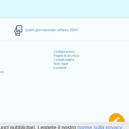
Quanti giorni lavorativi nell'anno 2026?
Configurazione
Pagina di accesso
Contatti pagina
Note legali
Condividi
nza
Def
unci pubblicitari. Leggete il nostro
norme sulla privacy .