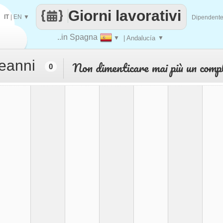
Giorni lavorativi
IT
|
EN
▼
Dipendent
..in Spagna
▼
| Andalucía
▼
leanni
Non dimenticare mai più un comp
0