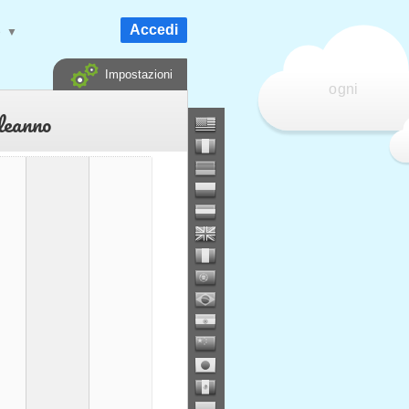
Accedi
e
▼
Impostazioni
ogni
leanno