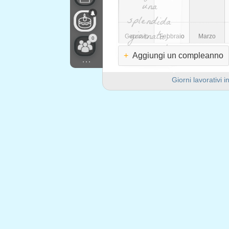
una
Gennaio
Febbraio
Marzo
0
goditela!
+
Aggiungi un compleanno
...
Giorni lavorativi i