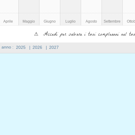
Aprile
Maggio
Giugno
Luglio
Agosto
Settembre
Otto
⚠ Accedi per salvare i tuoi compleanni nel tuo
n anno :
2025
|
2026
|
2027