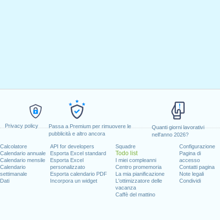
Privacy policy
Passa a Premium per rimuovere le
Quanti giorni lavorativi
pubblicità e altro ancora
nell'anno 2026?
Calcolatore
API for developers
Squadre
Configurazione
Todo list
Calendario annuale
Esporta Excel standard
Pagina di
Calendario mensile
Esporta Excel
I miei compleanni
accesso
Calendario
personalizzato
Centro promemoria
Contatti pagina
settimanale
Esporta calendario PDF
La mia pianificazione
Note legali
Dati
Incorpora un widget
L'ottimizzatore delle
Condividi
vacanza
Caffè del mattino