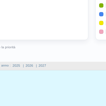
 la priorità
n anno :
2025
|
2026
|
2027