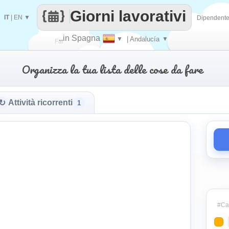
Giorni lavorativi
IT
|
EN
▼
Dipendent
..in Spagna
▼
| Andalucía
▼
Fai
Organizza la tua lista delle cose da fare
contare
↻
Attività ricorrenti
1
#Cat