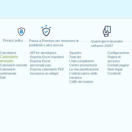
Privacy policy
Passa a Premium per rimuovere le
Quanti giorni lavorativi
pubblicità e altro ancora
nell'anno 2026?
Calcolatore
API for developers
Squadre
Configurazione
Calendario
Esporta Excel standard
Todo list
Pagina di
annuale
Esporta Excel
I miei compleanni
accesso
Calendario mensile
personalizzato
Centro promemoria
Contatti pagina
Calendario
Esporta calendario PDF
La mia pianificazione
Note legali
settimanale
Incorpora un widget
L'ottimizzatore delle
Condividi
Dati
vacanza
Caffè del mattino