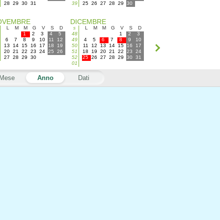
28
29
30
31
39
25
26
27
28
29
30
OVEMBRE
DICEMBRE
L
M
M
G
V
S
D
s
L
M
M
G
V
S
D
1
2
3
4
5
48
1
2
3
6
7
8
9
10
11
12
49
4
5
6
7
8
9
10
13
14
15
16
17
18
19
50
11
12
13
14
15
16
17
20
21
22
23
24
25
26
51
18
19
20
21
22
23
24
27
28
29
30
52
25
26
27
28
29
30
31
01
Mese
Anno
Dati