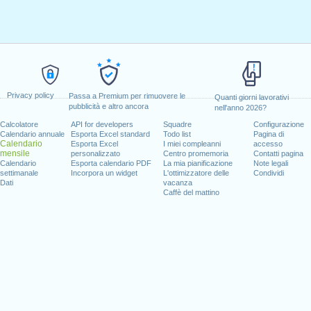
Privacy policy
Passa a Premium per rimuovere le
Quanti giorni lavorativi
pubblicità e altro ancora
nell'anno 2026?
Calcolatore
API for developers
Squadre
Configurazione
Calendario annuale
Esporta Excel standard
Todo list
Pagina di
Calendario
Esporta Excel
I miei compleanni
accesso
mensile
personalizzato
Centro promemoria
Contatti pagina
Calendario
Esporta calendario PDF
La mia pianificazione
Note legali
settimanale
Incorpora un widget
L'ottimizzatore delle
Condividi
Dati
vacanza
Caffè del mattino