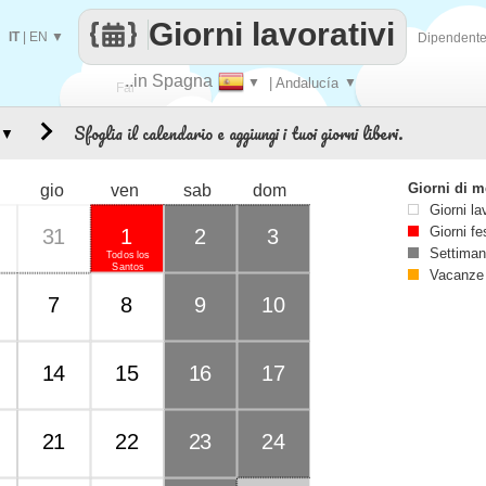
Giorni lavorativi
IT
|
EN
▼
Dipendent
..in Spagna
▼
| Andalucía
▼
Fai
Sfoglia il calendario e aggiungi i tuoi giorni liberi.
▼
contare
Giorni di 
gio
ven
sab
dom
Giorni la
Giorni fe
31
1
2
3
Settiman
Todos los
Santos
Vacanze
7
8
9
10
14
15
16
17
21
22
23
24