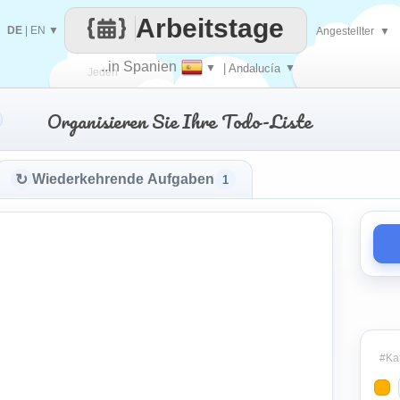
Arbeitstage
DE
|
EN
▼
Angestellter
▼
..in Spanien
▼
| Andalucía
▼
Jeden
Organisieren Sie Ihre Todo-Liste
Tag
↻
Wiederkehrende Aufgaben
1
#Kat