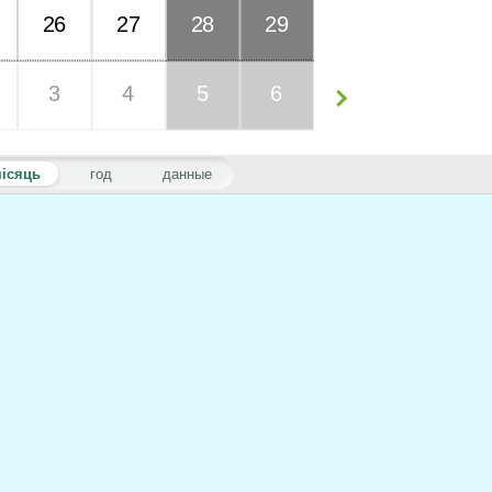
26
27
28
29
3
4
5
6
ісяць
год
данные