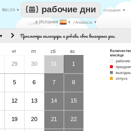
рабочие дни
RU
|
EN
▼
сотрудник
▼
..в Испания
▼
| Andalucía
▼
Сделай
Просмотри календарь и добавь свои выходные дни.
▼
каждый
Количеств
чт
пт
сб
вс
месяце
рабочие
29
30
31
1
праздни
выходны
отпуск
5
6
7
8
12
13
14
15
19
20
21
22