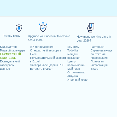
Privacy policy
Upgrade your account to remove
How many working days in
ads & more
year 2026?
Калькулятор
API for developers
Команды
настройки
Годовой календарь
Стандартный экспорт в
Todo list
Страница входа
Ежемесячный
Excel
мои дни
Контактная
календарь
Пользовательский экспорт
рождения
информация
Еженедельный
в Excel
Центр
Правовая
календарь
Экспорт календаря в PDF
напоминаний
информация
данные
Вставить виджет
Мой план
Share
Оптимизатор
отпуска
Утренний кофе