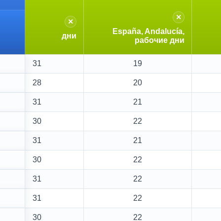
×
×
España, Andalucía,
дни
рабочие дни
31
19
28
20
31
21
30
22
31
21
30
22
31
22
31
22
30
22