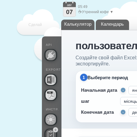
авг
05:49
07
☕
Утренний кофе ▼
Калькулятор
Календарь
Сделай
пользовател
каждый
API
Создайте свой файл Excel
экспортируйте.
EXPORT
Выберите период
1
Начальная дата
-
шаг
ИНСТР.
Конечная дата
-
0