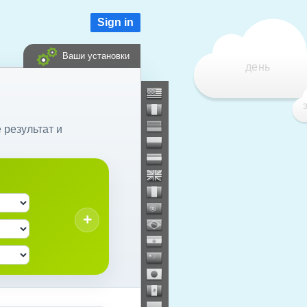
Sign in
Ваши установки
день
 результат и
+