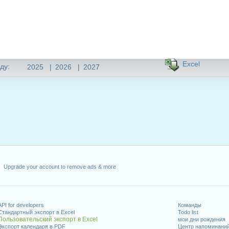
Excel
ду:
2025
|
2026
|
2027
Upgrade your account to remove ads & more
API for developers
Команды
Стандартный экспорт в Excel
Todo list
Пользовательский экспорт в Excel
мои дни рождения
Экспорт календаря в PDF
Центр напоминани