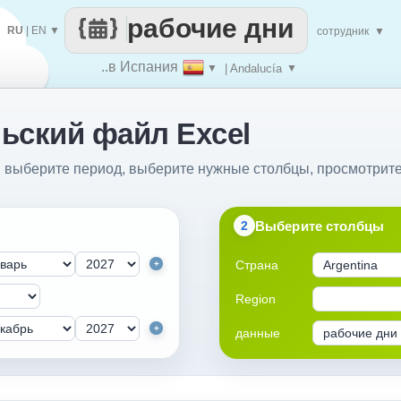
рабочие дни
RU
|
EN
▼
сотрудник
▼
..в Испания
▼
| Andalucía
▼
ьский файл Excel
: выберите период, выберите нужные столбцы, просмотрите
Выберите столбцы
2
Страна
+
Region
+
данные