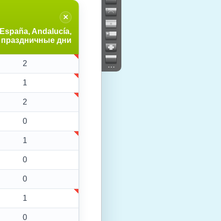
×
España, Andalucía,
праздничные дни
2
...
1
2
0
1
0
0
1
0