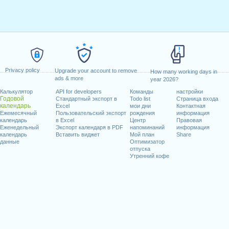
Privacy policy
Upgrade your account to remove
How many working days in
ads & more
year 2026?
Калькулятор
API for developers
Команды
настройки
Годовой
Стандартный экспорт в
Todo list
Страница входа
календарь
Excel
мои дни
Контактная
Ежемесячный
Пользовательский экспорт
рождения
информация
календарь
в Excel
Центр
Правовая
Еженедельный
Экспорт календаря в PDF
напоминаний
информация
календарь
Вставить виджет
Мой план
Share
данные
Оптимизатор
отпуска
Утренний кофе