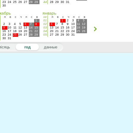
23
24
25
26
27
28
29
44
28
29
30
31
30
кабрь
январь
п
в
с
ч
п
с
в
не
п
в
с
ч
п
с
в
1
01
1
2
3
4
5
2
3
4
5
6
7
8
02
6
7
8
9
10
11
12
9
10
11
12
13
14
15
03
13
14
15
16
17
18
19
16
17
18
19
20
21
22
04
20
21
22
23
24
25
26
23
24
25
26
27
28
29
05
27
28
29
30
31
30
31
місяць
год
данные