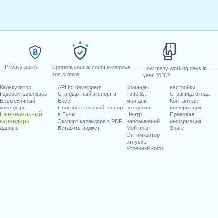
Privacy policy
Upgrade your account to remove
How many working days in
ads & more
year 2026?
Калькулятор
API for developers
Команды
настройки
Годовой календарь
Стандартный экспорт в
Todo list
Страница входа
Ежемесячный
Excel
мои дни
Контактная
календарь
Пользовательский экспорт
рождения
информация
Еженедельный
в Excel
Центр
Правовая
календарь
Экспорт календаря в PDF
напоминаний
информация
данные
Вставить виджет
Мой план
Share
Оптимизатор
отпуска
Утренний кофе