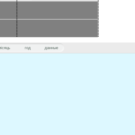
місяць
год
данные