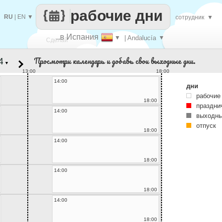
рабочие дни
RU
|
EN
▼
сотрудник
▼
..в Испания
▼
| Andalucía
▼
Сделай
Просмотри календарь и добавь свои выходные дни.
▼
каждый
13:00
18:00
14:00
дни
рабочие
18:00
праздни
14:00
выходны
отпуск
18:00
14:00
18:00
14:00
18:00
14:00
18:00