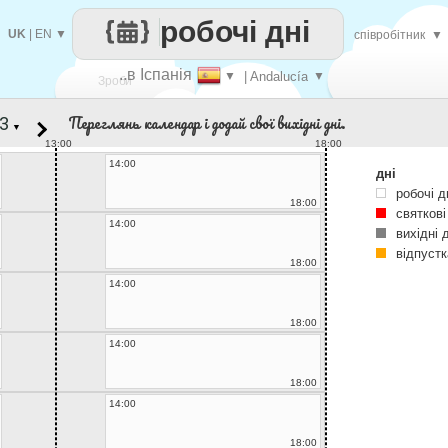
робочі дні
UK
|
EN
▼
співробітник
▼
..в Іспанія
▼
| Andalucía
▼
Зроби
Переглянь календар і додай свої вихідні дні.
▼
кожен
13:00
18:00
14:00
дні
робочі д
18:00
святкові
14:00
вихідні 
відпустк
18:00
14:00
18:00
14:00
18:00
14:00
18:00