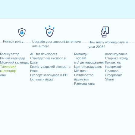
Privacy policy
Upgrade your account to remove
How many working days in
ads & more
year 2026?
Калькулятор
API for developers
Команди
налаштування
Річний календар
Стандартний експорт в
Todo list
Сторінка входу
Місячний календар
Excel
мої дні народження
Контактна
Тижневий
Користувацький експорт в
Центр нагадувань
інформація
календар
Excel
Мій план
Правова
Дані
Експорт календаря в PDF
Оптимізатор
інформація
Вставити віджет
відпустки
Share
Ранкова кава