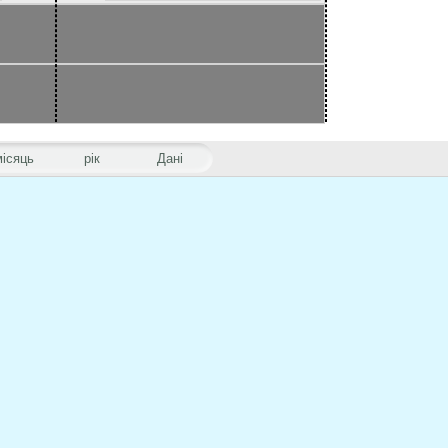
місяць
рік
Дані