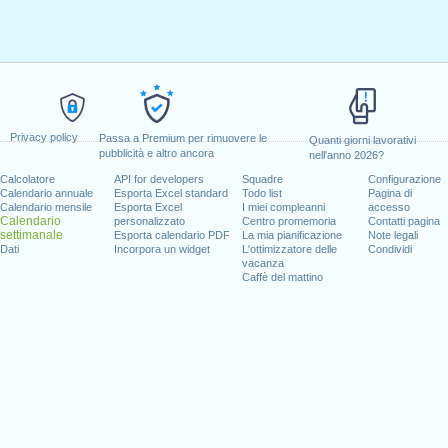
Privacy policy
Passa a Premium per rimuovere le
Quanti giorni lavorativi
pubblicità e altro ancora
nell'anno 2026?
Calcolatore
API for developers
Squadre
Configurazione
Calendario annuale
Esporta Excel standard
Todo list
Pagina di
Calendario mensile
Esporta Excel
I miei compleanni
accesso
Calendario
personalizzato
Centro promemoria
Contatti pagina
settimanale
Esporta calendario PDF
La mia pianificazione
Note legali
Dati
Incorpora un widget
L'ottimizzatore delle
Condividi
vacanza
Caffè del mattino