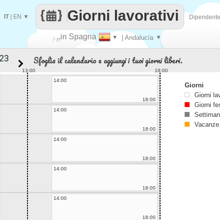
Giorni lavorativi
IT
|
EN
▼
Dipendent
..in Spagna
▼
| Andalucía
▼
Fai
Sfoglia il calendario e aggiungi i tuoi giorni liberi.
contare
13:00
18:00
14:00
Giorni
Giorni la
18:00
Giorni fe
14:00
Settiman
Vacanze
18:00
14:00
18:00
14:00
18:00
14:00
18:00