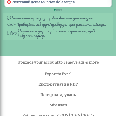
святковий день: Asuncíon de la Virgen
Натисніть один раз, щоб побачити деталі дня.
👆
Проведіть ліворуч/праворуч, щоб змінити місяць.
👈
👉
Натисни й утримуй, потім перетягни, щоб
👆
⏱️
👉
вибрати період.
Upgrade your account to remove ads & more
Export to Excel
Експортувати в PDF
Центр нагадувань
Мій план
Робочі дні в році:
‹ 2025
|
2026
|
2027 ›