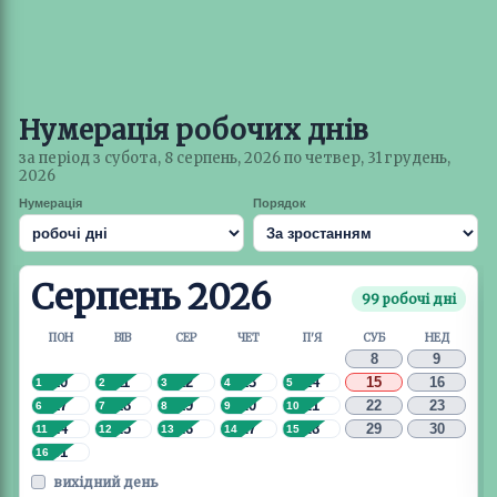
Нумерація робочих днів
за період з субота, 8 серпень, 2026 по четвер, 31 грудень,
2026
Нумерація
Порядок
Серпень 2026
99 робочі дні
ПОН
ВІВ
СЕР
ЧЕТ
П'Я
СУБ
НЕД
8
9
10
11
12
13
14
15
16
1
2
3
4
5
17
18
19
20
21
22
23
6
7
8
9
10
24
25
26
27
28
29
30
11
12
13
14
15
31
16
вихідний день