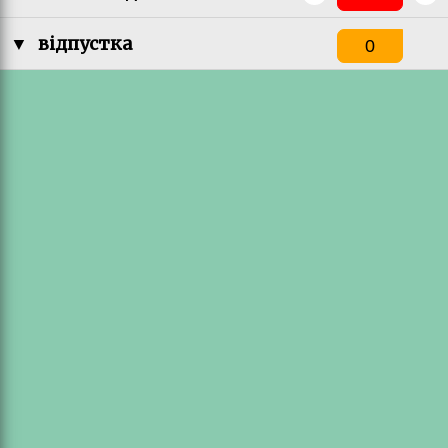
▼
відпустка