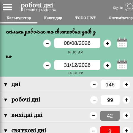
робочі дні
Sign in
в Іспанія
| Andalucía
Калькулятор
Календар
TODO LIST
Оптимізатор
скільки робочих та святкових днів з
-
+
по
-
+
-
+
▼
дні
-
+
▼
робочі дні
-
+
▼
вихідні дні
-
+
▼
святкові дні