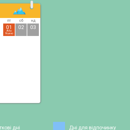
пт
сб
нд
01
02
03
Año
Nuevo
ткові дні
Дні для відпочинку