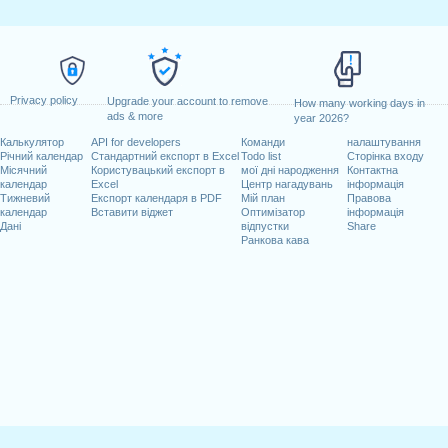
Privacy policy
Upgrade your account to remove
How many working days in
ads & more
year 2026?
Калькулятор
API for developers
Команди
налаштування
Річний календар
Стандартний експорт в Excel
Todo list
Сторінка входу
Місячний
Користувацький експорт в
мої дні народження
Контактна
календар
Excel
Центр нагадувань
інформація
Тижневий
Експорт календаря в PDF
Мій план
Правова
календар
Вставити віджет
Оптимізатор
інформація
Дані
відпустки
Share
Ранкова кава