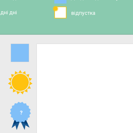
ідні дні
відпустка
?