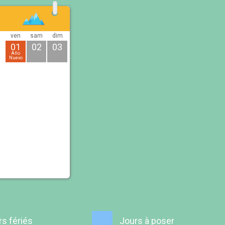
ven
sam
dim
01
02
03
Año
Nuevo
rs fériés
Jours à poser