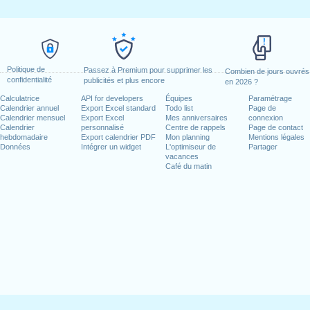
Politique de
Passez à Premium pour supprimer les
Combien de jours ouvrés
confidentialité
publicités et plus encore
en 2026 ?
Calculatrice
API for developers
Équipes
Paramétrage
Calendrier annuel
Export Excel standard
Todo list
Page de
Calendrier mensuel
Export Excel
Mes anniversaires
connexion
Calendrier
personnalisé
Centre de rappels
Page de contact
hebdomadaire
Export calendrier PDF
Mon planning
Mentions légales
Données
Intégrer un widget
L'optimiseur de
Partager
vacances
Café du matin