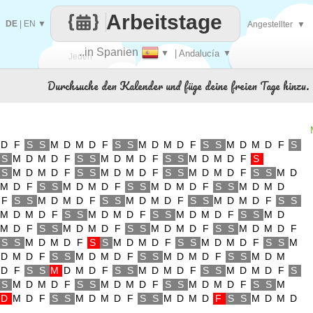
Arbeitstage
DE
|
EN
▼
Angestellter
▼
..in Spanien
▼
| Andalucía
▼
Jeden
Durchsuche den Kalender und füge deine freien Tage hinzu.
Tag
D
F
S
S
M
D
M
D
F
S
S
M
D
M
D
F
S
S
M
D
M
D
F
S
S
M
D
M
D
F
S
S
M
D
M
D
F
S
S
M
D
M
D
F
S
S
M
D
M
D
F
S
S
M
D
M
D
F
S
S
M
D
M
D
F
S
S
M
D
M
D
F
S
S
M
D
M
D
F
S
S
M
D
M
D
F
S
S
M
D
M
D
F
S
S
M
D
M
D
F
S
S
M
D
M
D
F
S
S
M
D
M
D
F
S
S
M
D
M
D
F
S
S
M
D
M
D
F
S
S
M
D
M
D
F
S
S
M
D
M
D
F
S
S
M
D
M
D
F
S
S
M
D
M
D
F
S
S
M
D
M
D
F
S
S
M
D
M
D
F
S
S
M
D
M
D
F
S
S
M
D
M
D
F
S
S
M
D
M
D
F
S
S
M
D
M
D
F
S
S
M
D
M
D
F
S
S
M
D
M
D
F
S
S
M
D
M
D
F
S
S
M
D
M
D
F
S
S
M
D
M
D
F
S
S
M
D
M
D
F
S
S
M
D
M
D
F
S
S
M
D
M
D
F
S
S
M
D
M
D
F
S
S
M
D
M
D
F
S
S
M
D
M
D
F
S
S
M
D
M
D