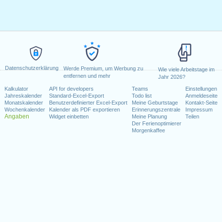
Datenschutzerklärung
Werde Premium, um Werbung zu
Wie viele Arbeitstage im
entfernen und mehr
Jahr 2026?
Kalkulator
API for developers
Teams
Einstellungen
Jahreskalender
Standard-Excel-Export
Todo list
Anmeldeseite
Monatskalender
Benutzerdefinierter Excel-Export
Meine Geburtstage
Kontakt-Seite
Wochenkalender
Kalender als PDF exportieren
Erinnerungszentrale
Impressum
Angaben
Widget einbetten
Meine Planung
Teilen
Der Ferienoptimierer
Morgenkaffee