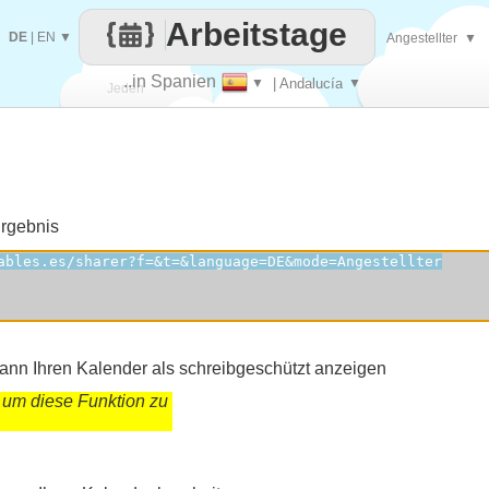
Arbeitstage
DE
|
EN
▼
Angestellter
▼
..in Spanien
▼
| Andalucía
▼
Jeden
Tag
Ergebnis
kann Ihren Kalender als schreibgeschützt anzeigen
 um diese Funktion zu