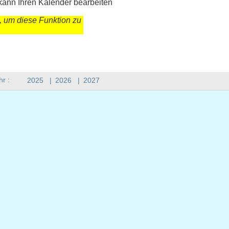
kann Ihren Kalender bearbeiten
, um diese Funktion zu
hr :
2025
|
2026
|
2027