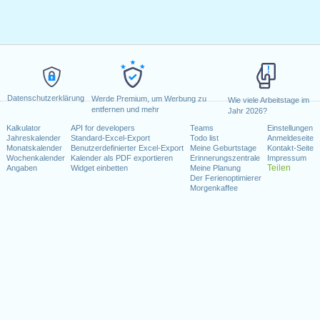
Datenschutzerklärung
Werde Premium, um Werbung zu
Wie viele Arbeitstage im
entfernen und mehr
Jahr 2026?
Kalkulator
API for developers
Teams
Einstellungen
Jahreskalender
Standard-Excel-Export
Todo list
Anmeldeseite
Monatskalender
Benutzerdefinierter Excel-Export
Meine Geburtstage
Kontakt-Seite
Wochenkalender
Kalender als PDF exportieren
Erinnerungszentrale
Impressum
Teilen
Angaben
Widget einbetten
Meine Planung
Der Ferienoptimierer
Morgenkaffee