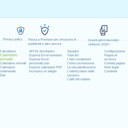
Privacy policy
Passa a Premium per rimuovere le
Quanti giorni lavorativi
pubblicità e altro ancora
nell'anno 2026?
Calcolatore
API for developers
Squadre
Configurazione
Calendario
Esporta Excel standard
Todo list
Pagina di
annuale
Esporta Excel
I miei compleanni
accesso
Calendario mensile
personalizzato
Centro promemoria
Contatti pagina
Calendario
Esporta calendario PDF
La mia pianificazione
Note legali
settimanale
Incorpora un widget
L'ottimizzatore delle
Condividi
Dati
vacanza
Caffè del mattino