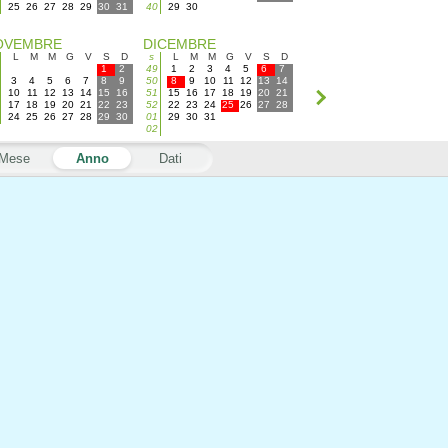
25
26
27
28
29
30
31
40
29
30
OVEMBRE
DICEMBRE
L
M
M
G
V
S
D
s
L
M
M
G
V
S
D
1
2
49
1
2
3
4
5
6
7
3
4
5
6
7
8
9
50
8
9
10
11
12
13
14
10
11
12
13
14
15
16
51
15
16
17
18
19
20
21
17
18
19
20
21
22
23
52
22
23
24
25
26
27
28
24
25
26
27
28
29
30
01
29
30
31
02
Mese
Anno
Dati