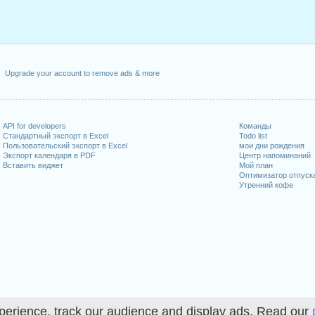
Upgrade your account to remove ads & more
API for developers
Команды
Стандартный экспорт в Excel
Todo list
Пользовательский экспорт в Excel
мои дни рождения
Экспорт календаря в PDF
Центр напоминаний
Вставить виджет
Мой план
Оптимизатор отпуск
Утренний кофе
perience, track our audience and display ads. Read our