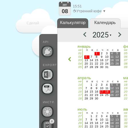
авг
15:51
08
☕
Утренний кофе ▼
Калькулятор
Календарь
Сделай
▼
каждый
API
январь
фе
не
п
в
с
ч
п
с
в
не
01
1
2
3
4
5
05
02
6
7
8
9
10
11
12
06
03
13
14
15
16
17
18
19
07
04
20
21
22
23
24
25
26
08
EXPORT
05
27
28
29
30
31
09
апрель
м
не
п
в
с
ч
п
с
в
не
14
1
2
3
4
5
6
18
15
7
8
9
10
11
12
13
19
16
14
15
16
17
18
19
20
20
17
21
22
23
24
25
26
27
21
18
28
29
30
22
ИНСТР.
июль
ав
не
п
в
с
ч
п
с
в
не
27
1
2
3
4
5
6
31
28
7
8
9
10
11
12
13
32
0
29
14
15
16
17
18
19
20
33
30
21
22
23
24
25
26
27
34