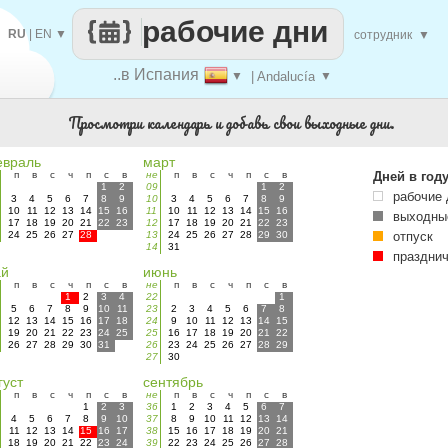
рабочие дни
RU
|
EN
▼
сотрудник
▼
..в Испания
▼
| Andalucía
▼
Просмотри календарь и добавь свои выходные дни.
враль
март
п
в
с
ч
п
с
в
не
п
в
с
ч
п
с
в
Дней в год
1
2
09
1
2
рабочие 
3
4
5
6
7
8
9
10
3
4
5
6
7
8
9
10
11
12
13
14
15
16
11
10
11
12
13
14
15
16
выходны
17
18
19
20
21
22
23
12
17
18
19
20
21
22
23
24
25
26
27
28
13
24
25
26
27
28
29
30
отпуск
14
31
праздни
ай
июнь
п
в
с
ч
п
с
в
не
п
в
с
ч
п
с
в
1
2
3
4
22
1
5
6
7
8
9
10
11
23
2
3
4
5
6
7
8
12
13
14
15
16
17
18
24
9
10
11
12
13
14
15
19
20
21
22
23
24
25
25
16
17
18
19
20
21
22
26
27
28
29
30
31
26
23
24
25
26
27
28
29
27
30
густ
сентябрь
п
в
с
ч
п
с
в
не
п
в
с
ч
п
с
в
1
2
3
36
1
2
3
4
5
6
7
4
5
6
7
8
9
10
37
8
9
10
11
12
13
14
11
12
13
14
15
16
17
38
15
16
17
18
19
20
21
18
19
20
21
22
23
24
39
22
23
24
25
26
27
28