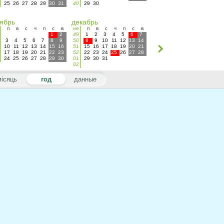
25
26
27
28
29
30
31
40
29
30
ябрь
декабрь
п
в
с
ч
п
с
в
не
п
в
с
ч
п
с
в
1
2
49
1
2
3
4
5
6
7
3
4
5
6
7
8
9
50
8
9
10
11
12
13
14
10
11
12
13
14
15
16
51
15
16
17
18
19
20
21
17
18
19
20
21
22
23
52
22
23
24
25
26
27
28
24
25
26
27
28
29
30
01
29
30
31
02
місяць
год
данные