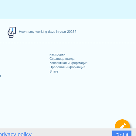
How many working days in year 2026?
настройки
Страница входа
Контактная информация
Правовая информация
Share
а
Оп
privacy policy.
Got it