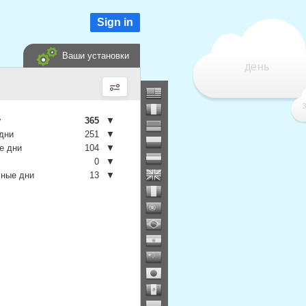
Sign in
Ваши установки
день
у
365
▼
дни
251
▼
е дни
104
▼
0
▼
чные дни
13
▼