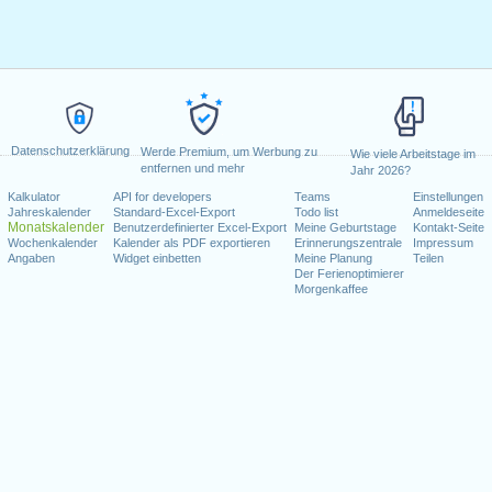
Datenschutzerklärung
Werde Premium, um Werbung zu
Wie viele Arbeitstage im
entfernen und mehr
Jahr 2026?
Kalkulator
API for developers
Teams
Einstellungen
Jahreskalender
Standard-Excel-Export
Todo list
Anmeldeseite
Monatskalender
Benutzerdefinierter Excel-Export
Meine Geburtstage
Kontakt-Seite
Wochenkalender
Kalender als PDF exportieren
Erinnerungszentrale
Impressum
Angaben
Widget einbetten
Meine Planung
Teilen
Der Ferienoptimierer
Morgenkaffee