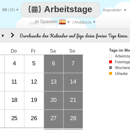
Arbeitstage
DE
|
EN
▼
Angestellter
▼
..in Spanien
▼
| Andalucía
▼
Jeden
Durchsuche den Kalender und füge deine freien Tage hinzu.
▼
Tag
Tage im Mo
Do
Fr
Sa
So
Arbeitst
Feiertag
4
5
6
7
Wochene
Urlaube
11
12
13
14
18
19
20
21
25
26
27
28