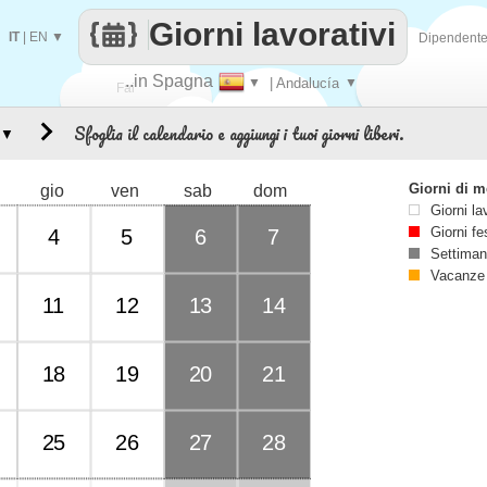
Giorni lavorativi
IT
|
EN
▼
Dipendent
..in Spagna
▼
| Andalucía
▼
Fai
Sfoglia il calendario e aggiungi i tuoi giorni liberi.
▼
contare
Giorni di 
gio
ven
sab
dom
Giorni la
Giorni fe
4
5
6
7
Settiman
Vacanze
11
12
13
14
18
19
20
21
25
26
27
28