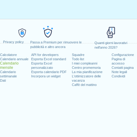
Privacy policy
Passa a Premium per rimuovere le
Quanti giorni lavorativi
pubblicità e altro ancora
nell'anno 2026?
Calcolatore
API for developers
Squadre
Configurazione
Calendario annuale
Esporta Excel standard
Todo list
Pagina di
Calendario
Esporta Excel
I miei compleanni
accesso
mensile
personalizzato
Centro promemoria
Contatti pagina
Calendario
Esporta calendario PDF
La mia pianificazione
Note legali
settimanale
Incorpora un widget
L'ottimizzatore delle
Condividi
Dati
vacanza
Caffè del mattino