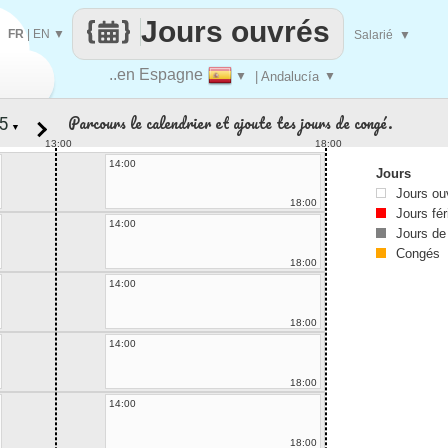
Jours ouvrés
FR
|
EN
▼
Salarié
▼
..en Espagne
▼
| Andalucía
▼
Parcours le calendrier et ajoute tes jours de congé.
▼
13:00
18:00
14:00
Jours
Jours ou
18:00
Jours fér
14:00
Jours de
Congés
18:00
14:00
18:00
14:00
18:00
14:00
18:00