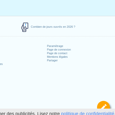
Combien de jours ouvrés en 2026 ?
Paramétrage
Page de connexion
Page de contact
Mentions légales
Partager
ces
Dé
her des publicités. Lisez notre
politique de confidentialité