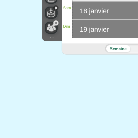
Sam
18 janvier
0
Dim
19 janvier
...
Semaine