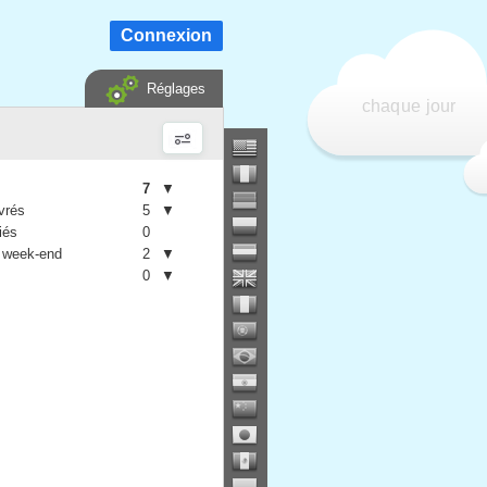
Connexion
Réglages
chaque jour
7
▼
vrés
5
▼
iés
0
 week-end
2
▼
0
▼