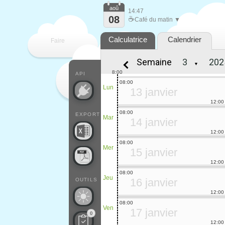
aoû
14:47
08
☕
Café du matin ▼
Calculatrice
Calendrier
Faire
Semaine
▼
que
8:00
API
08:00
Lun
13 janvier
12:00
08:00
EXPORT
Mar
14 janvier
12:00
08:00
Mer
15 janvier
12:00
08:00
Jeu
16 janvier
OUTILS
12:00
08:00
Ven
17 janvier
0
12:00