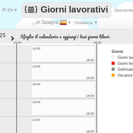
Giorni lavorativi
IT
|
EN
▼
Dipendent
..in Spagna
▼
| Andalucía
▼
Fai
Sfoglia il calendario e aggiungi i tuoi giorni liberi.
contare
13:00
18:00
14:00
Giorni
Giorni la
18:00
Giorni fe
14:00
Settiman
Vacanze
18:00
14:00
18:00
14:00
18:00
14:00
18:00