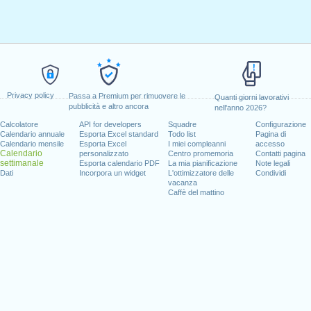
Privacy policy
Passa a Premium per rimuovere le
Quanti giorni lavorativi
pubblicità e altro ancora
nell'anno 2026?
Calcolatore
API for developers
Squadre
Configurazione
Calendario annuale
Esporta Excel standard
Todo list
Pagina di
Calendario mensile
Esporta Excel
I miei compleanni
accesso
Calendario
personalizzato
Centro promemoria
Contatti pagina
settimanale
Esporta calendario PDF
La mia pianificazione
Note legali
Dati
Incorpora un widget
L'ottimizzatore delle
Condividi
vacanza
Caffè del mattino