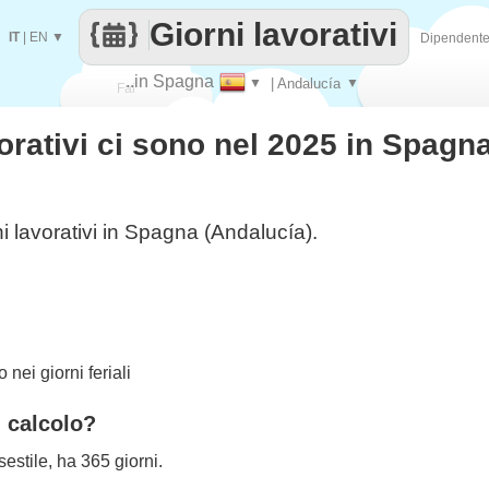
Giorni lavorativi
IT
|
EN
▼
Dipendent
..in Spagna
▼
| Andalucía
▼
Fai
orativi ci sono nel 2025 in Spagn
contare
i lavorativi in Spagna (Andalucía).
nei giorni feriali
l calcolo?
estile, ha 365 giorni.