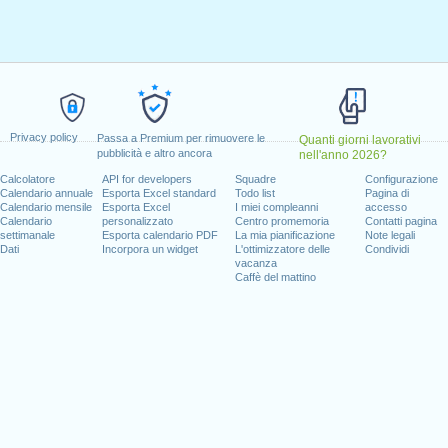
aio, 2025
gennaio, 2025
febbraio, 2025
e, 2025
ile, 2025
maggio, 2025
ì, 15 agosto, 2025
Privacy policy
Passa a Premium per rimuovere le
Quanti giorni lavorativi
nedi, 13 ottobre, 2025
pubblicità e altro ancora
nell'anno 2026?
edi, 8 dicembre, 2025
Calcolatore
API for developers
Squadre
Configurazione
dicembre, 2025
Calendario annuale
Esporta Excel standard
Todo list
Pagina di
Calendario mensile
Esporta Excel
I miei compleanni
accesso
Calendario
personalizzato
Centro promemoria
Contatti pagina
l fine settimana
settimanale
Esporta calendario PDF
La mia pianificazione
Note legali
Dati
Incorpora un widget
L'ottimizzatore delle
Condividi
vacanza
enica, 12 ottobre, 2025
Caffè del mattino
ovembre, 2025
 : sabato, 6 dicembre, 2025
 giorni lavorativi per il 2025
in 2024 in Spagna (Andalucía)?