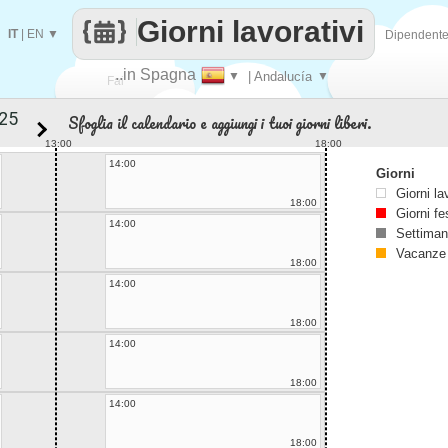
Giorni lavorativi
IT
|
EN
▼
Dipendent
..in Spagna
▼
| Andalucía
▼
Fai
Sfoglia il calendario e aggiungi i tuoi giorni liberi.
contare
13:00
18:00
14:00
Giorni
Giorni la
18:00
Giorni fe
14:00
Settiman
Vacanze
18:00
14:00
18:00
14:00
18:00
14:00
18:00