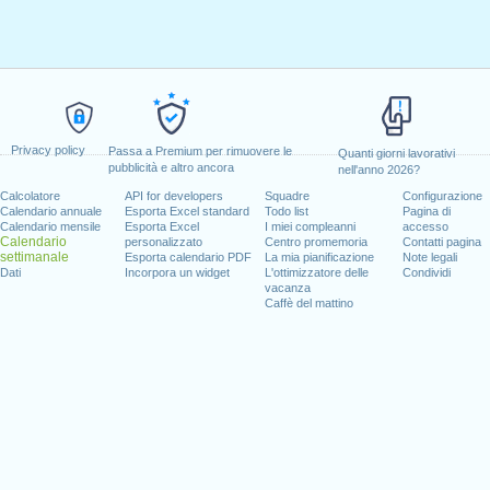
Privacy policy
Passa a Premium per rimuovere le
Quanti giorni lavorativi
pubblicità e altro ancora
nell'anno 2026?
Calcolatore
API for developers
Squadre
Configurazione
Calendario annuale
Esporta Excel standard
Todo list
Pagina di
Calendario mensile
Esporta Excel
I miei compleanni
accesso
Calendario
personalizzato
Centro promemoria
Contatti pagina
settimanale
Esporta calendario PDF
La mia pianificazione
Note legali
Dati
Incorpora un widget
L'ottimizzatore delle
Condividi
vacanza
Caffè del mattino