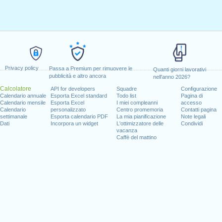
Privacy policy
Passa a Premium per rimuovere le
Quanti giorni lavorativi
pubblicità e altro ancora
nell'anno 2026?
Calcolatore
API for developers
Squadre
Configurazione
Calendario annuale
Esporta Excel standard
Todo list
Pagina di
Calendario mensile
Esporta Excel
I miei compleanni
accesso
Calendario
personalizzato
Centro promemoria
Contatti pagina
settimanale
Esporta calendario PDF
La mia pianificazione
Note legali
Dati
Incorpora un widget
L'ottimizzatore delle
Condividi
vacanza
Caffè del mattino