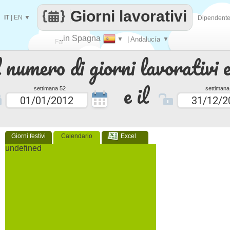
Giorni lavorativi
IT
|
EN
▼
Dipendent
..in Spagna
▼
| Andalucía
▼
Fai
 numero di giorni lavorativi e
contare
e il
settimana 52
settimana
Giorni festivi
Calendario
Excel
undefined