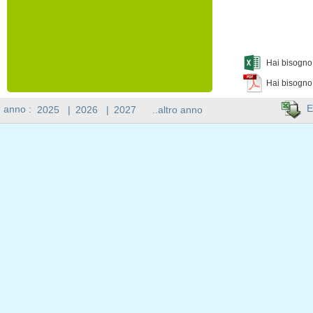
Hai bisogno 
Hai bisogno
E
n anno :
2025
|
2026
|
2027
..altro anno