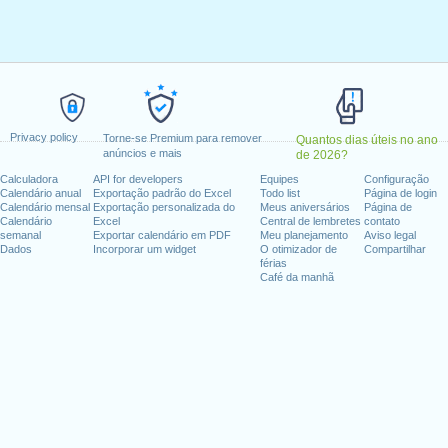
28 fevereiro, 2025
abril, 2025
abril, 2025
, 1 maio, 2025
feira, 15 agosto, 2025
gunda-feira, 13 outubro, 2025
Privacy policy
unda-feira, 8 dezembro, 2025
Torne-se Premium para remover
Quantos dias úteis no ano
anúncios e mais
de 2026?
, 25 dezembro, 2025
Calculadora
API for developers
Equipes
Configuração
Calendário anual
Exportação padrão do Excel
Todo list
Página de login
fim de semana
Calendário mensal
Exportação personalizada do
Meus aniversários
Página de
Calendário
Excel
Central de lembretes
contato
semanal
Exportar calendário em PDF
Meu planejamento
Aviso legal
ingo, 12 outubro, 2025
Dados
Incorporar um widget
O otimizador de
Compartilhar
ovembro, 2025
férias
Café da manhã
a : sábado, 6 dezembro, 2025
dias úteis para 2025
in 2024 in Espanha (Andalucía)?
in 2026 in Espanha (Andalucía)?