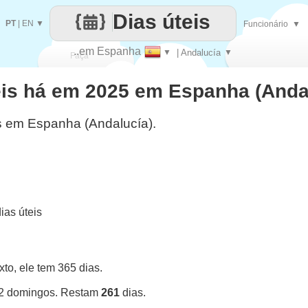
Dias úteis
PT
|
EN
▼
Funcionário
▼
..em Espanha
▼
| Andalucía
▼
Faça
eis há em 2025 em Espanha (Anda
cada
s em Espanha (Andalucía).
as úteis
o, ele tem 365 dias.
52 domingos. Restam
261
dias.