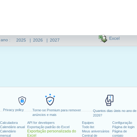
Excel
 ano :
2025
|
2026
|
2027
Privacy policy
Torne-se Premium para remover
Quantos dias úteis no ano de
anúncios e mais
2026?
Calculadora
API for developers
Equipes
Configuração
Calendário anual
Exportação padrão do Excel
Todo list
Página de login
Exportação personalizada do
Calendário
Meus aniversários
Página de
Excel
mensal
Central de
contato