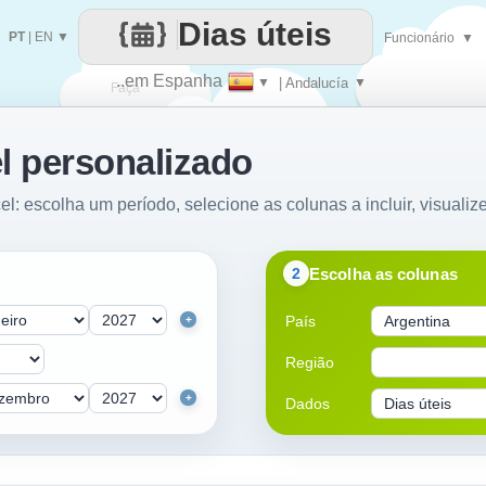
Dias úteis
PT
|
EN
▼
Funcionário
▼
..em Espanha
▼
| Andalucía
▼
Faça
l personalizado
cada
el: escolha um período, selecione as colunas a incluir, visualiz
Escolha as colunas
2
País
+
Região
+
Dados