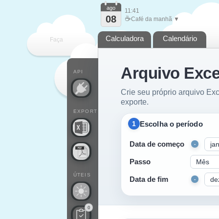
ago
11:41
08
☕
Café da manhã ▼
Calculadora
Calendário
Faça
Arquivo Exce
cada
API
Crie seu próprio arquivo Exc
exporte.
EXPORT
Escolha o período
1
Data de começo
-
Passo
ÚTEIS
Data de fim
-
0