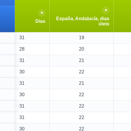
×
×
España, Andalucía, dias
Dias
úteis
31
19
28
20
31
21
30
22
31
21
30
22
31
22
31
22
30
22