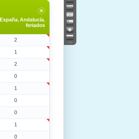
×
España, Andalucía,
feriados
2
...
1
2
0
1
0
0
1
0