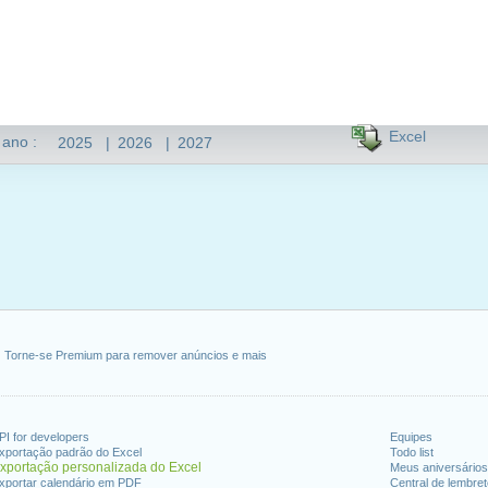
Excel
 ano :
2025
|
2026
|
2027
Torne-se Premium para remover anúncios e mais
PI for developers
Equipes
xportação padrão do Excel
Todo list
xportação personalizada do Excel
Meus aniversários
xportar calendário em PDF
Central de lembre