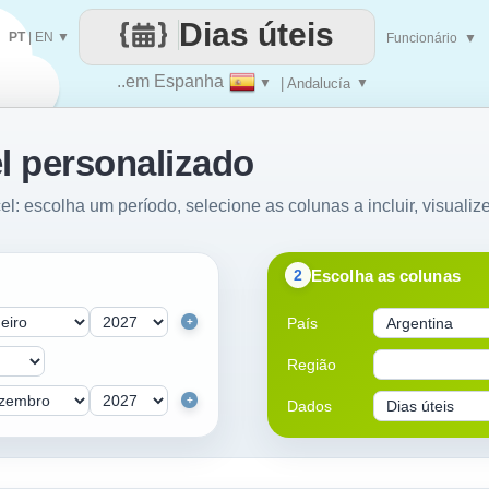
Dias úteis
PT
|
EN
▼
Funcionário
▼
..em Espanha
▼
| Andalucía
▼
l personalizado
el: escolha um período, selecione as colunas a incluir, visualiz
Escolha as colunas
2
País
+
Região
+
Dados