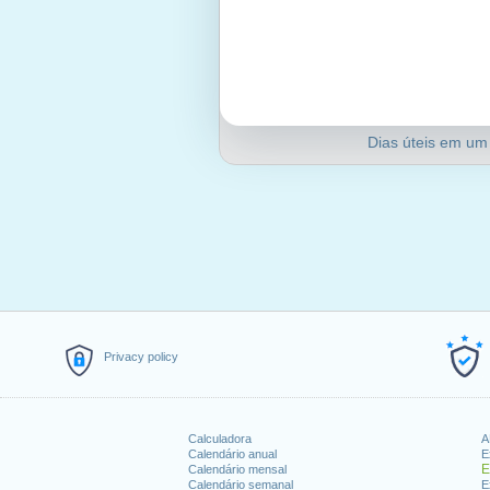
Dias úteis em um
Privacy policy
Calculadora
A
Calendário anual
E
E
Calendário mensal
Calendário semanal
E