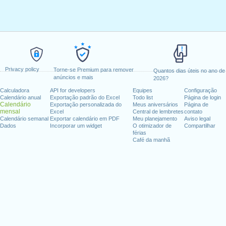
Privacy policy
Torne-se Premium para remover
Quantos dias úteis no ano de
anúncios e mais
2026?
Calculadora
API for developers
Equipes
Configuração
Calendário anual
Exportação padrão do Excel
Todo list
Página de login
Calendário
Exportação personalizada do
Meus aniversários
Página de
mensal
Excel
Central de lembretes
contato
Calendário semanal
Exportar calendário em PDF
Meu planejamento
Aviso legal
Dados
Incorporar um widget
O otimizador de
Compartilhar
férias
Café da manhã