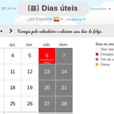
Dias úteis
PT
|
EN
▼
Funcionário
▼
..em Espanha
▼
| Andalucía
▼
Faça
Navegue pelo calendário e adicione seus dias de folga.
▼
cada
Dias no an
qui
sex
sáb
dom
Dias úte
Feriados
4
5
6
7
Fim de 
Epifanía del
Señor
Férias
11
12
13
14
18
19
20
21
25
26
27
28