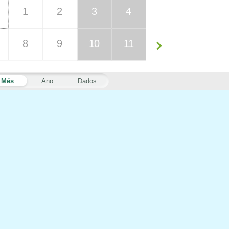
1
2
3
4
8
9
10
11
Mês
Ano
Dados