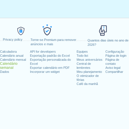
Privacy policy
Torne-se Premium para remover
Quantos dias úteis no ano de
anúncios e mais
2026?
Calculadora
API for developers
Equipes
Configuração
Calendário anual
Exportação padrão do Excel
Todo list
Página de login
Calendário mensal
Exportação personalizada do
Meus aniversários
Página de
Calendário
Excel
Central de
contato
semanal
Exportar calendário em PDF
lembretes
Aviso legal
Dados
Incorporar um widget
Meu planejamento
Compartilhar
O otimizador de
férias
Café da manhã