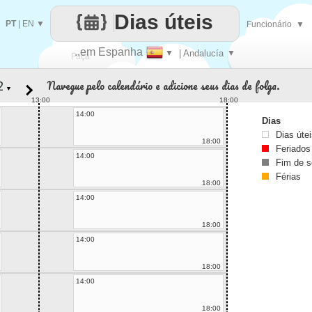
Dias úteis
PT
|
EN
▼
Funcionário
▼
..em Espanha
▼
| Andalucía
▼
Faça
Navegue pelo calendário e adicione seus dias de folga.
▼
cada
13:00
18:00
14:00
Dias
Dias úte
18:00
Feriados
14:00
Fim de 
Férias
18:00
14:00
18:00
14:00
18:00
14:00
18:00