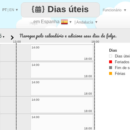
Dias úteis
PT
|
EN
▼
Funcionário
▼
..em Espanha
▼
| Andalucía
▼
Faça
Navegue pelo calendário e adicione seus dias de folga.
▼
cada
13:00
18:00
14:00
Dias
Dias úte
18:00
Feriados
14:00
Fim de 
Férias
18:00
14:00
18:00
14:00
18:00
14:00
18:00