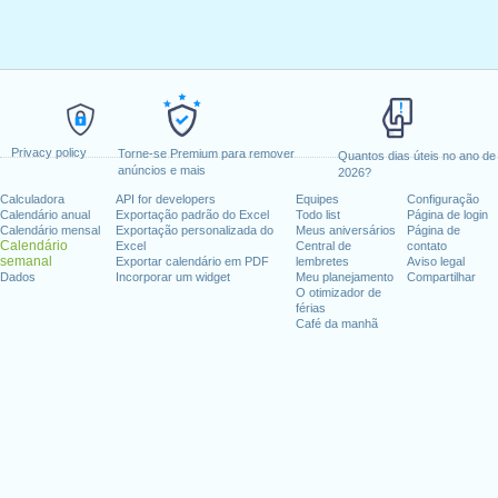
Privacy policy
Torne-se Premium para remover
Quantos dias úteis no ano de
anúncios e mais
2026?
Calculadora
API for developers
Equipes
Configuração
Calendário anual
Exportação padrão do Excel
Todo list
Página de login
Calendário mensal
Exportação personalizada do
Meus aniversários
Página de
Calendário
Excel
Central de
contato
semanal
Exportar calendário em PDF
lembretes
Aviso legal
Dados
Incorporar um widget
Meu planejamento
Compartilhar
O otimizador de
férias
Café da manhã