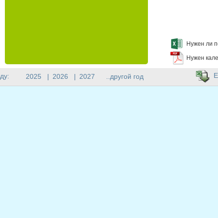
Нужен ли п
Нужен кале
E
ду:
2025
|
2026
|
2027
..другой год