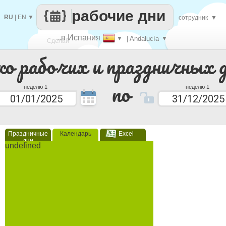
рабочие дни
RU
|
EN
▼
сотрудник
▼
..в Испания
▼
| Andalucía
▼
Сделай
ко рабочих и праздничных 
каждый
по
неделю 1
неделю 1
Праздничные
Календарь
Excel
дни
undefined