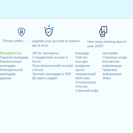
Privacy policy
Upgrade your account to remove
How many working days in
ads & more
year 2026?
Калькулятор
API for developers
Команды
настройки
Годовой календарь
Стандартный экспорт в
Todo list
Страница входа
Ежемесячный
Excel
мои дни
Контактная
календарь
Пользовательский экспорт
рождения
информация
Еженедельный
в Excel
Центр
Правовая
календарь
Экспорт календаря в PDF
напоминаний
информация
данные
Вставить виджет
Мой план
Share
Оптимизатор
отпуска
Утренний кофе