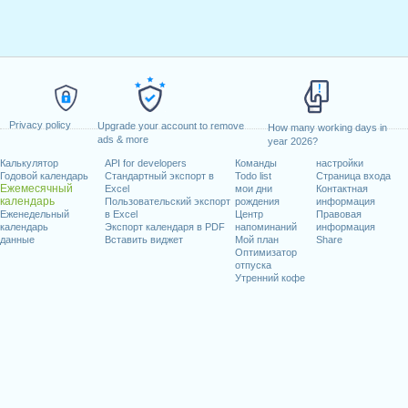
Privacy policy
Upgrade your account to remove
How many working days in
ads & more
year 2026?
Калькулятор
API for developers
Команды
настройки
Годовой календарь
Стандартный экспорт в
Todo list
Страница входа
Ежемесячный
Excel
мои дни
Контактная
календарь
Пользовательский экспорт
рождения
информация
Еженедельный
в Excel
Центр
Правовая
календарь
Экспорт календаря в PDF
напоминаний
информация
данные
Вставить виджет
Мой план
Share
Оптимизатор
отпуска
Утренний кофе