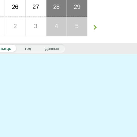
26
27
28
29
2
3
4
5
ісяць
год
данные