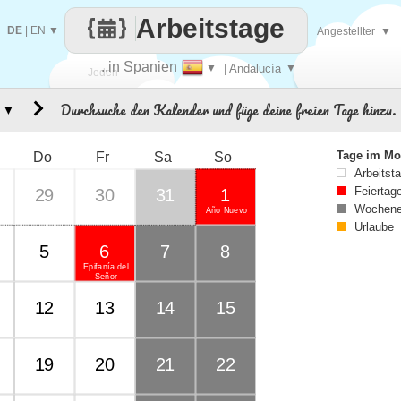
Arbeitstage
DE
|
EN
▼
Angestellter
▼
..in Spanien
▼
| Andalucía
▼
Jeden
Durchsuche den Kalender und füge deine freien Tage hinzu.
▼
Tag
Tage im Mo
Do
Fr
Sa
So
Arbeitst
Feiertag
29
30
31
1
Wochene
Año Nuevo
Urlaube
5
6
7
8
Epifanía del
Señor
12
13
14
15
19
20
21
22