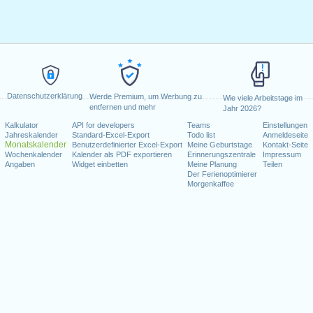
Datenschutzerklärung
Werde Premium, um Werbung zu
Wie viele Arbeitstage im
entfernen und mehr
Jahr 2026?
Kalkulator
API for developers
Teams
Einstellungen
Jahreskalender
Standard-Excel-Export
Todo list
Anmeldeseite
Monatskalender
Benutzerdefinierter Excel-Export
Meine Geburtstage
Kontakt-Seite
Wochenkalender
Kalender als PDF exportieren
Erinnerungszentrale
Impressum
Angaben
Widget einbetten
Meine Planung
Teilen
Der Ferienoptimierer
Morgenkaffee