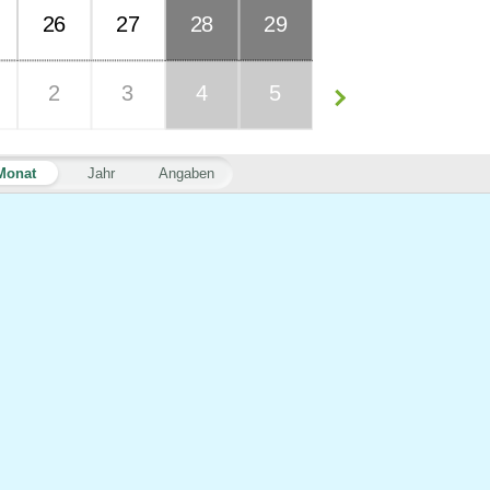
26
27
28
29
2
3
4
5
Monat
Jahr
Angaben