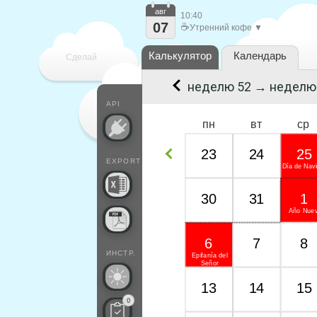
авг
10:40
07
☕
Утренний кофе ▼
Калькулятор
Календарь
Сделай
неделю 52 → неделю
каждый
API
пн
вт
ср
23
24
25
EXPORT
Día de Nav
30
31
1
Año Nue
6
7
8
ИНСТР.
Epifanía del
Señor
13
14
15
0