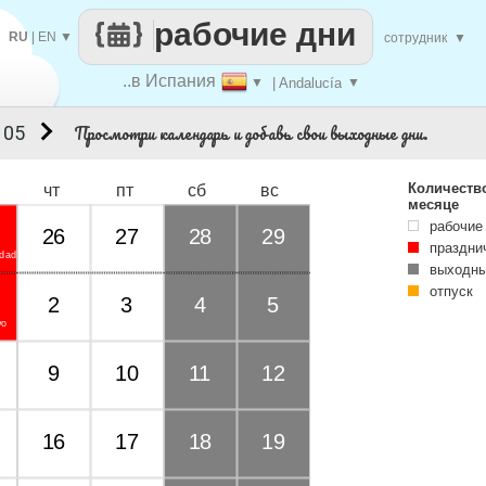
рабочие дни
RU
|
EN
▼
сотрудник
▼
..в Испания
▼
| Andalucía
▼
Просмотри календарь и добавь свои выходные дни.
 05
Количеств
чт
пт
сб
вс
месяце
рабочие
26
27
28
29
праздни
idad
выходны
отпуск
2
3
4
5
vo
9
10
11
12
16
17
18
19