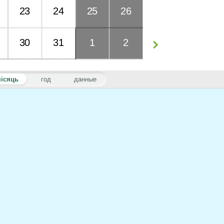
23
24
25
26
30
31
1
2
ісяць
год
данные