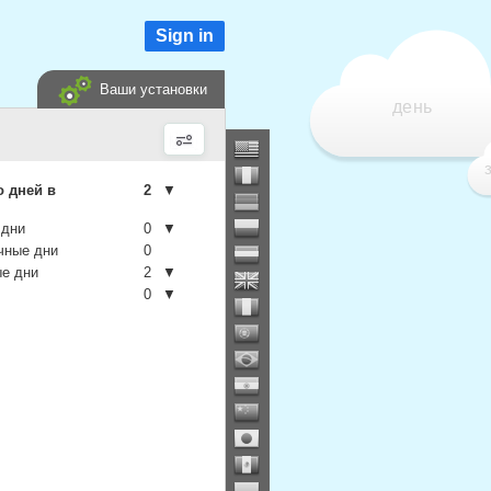
Sign in
Ваши установки
день
о дней в
2
▼
 дни
0
▼
чные дни
0
е дни
2
▼
0
▼