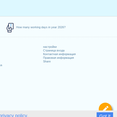
How many working days in year 2026?
настройки
Страница входа
Контактная информация
Правовая информация
Share
ка
Оп
privacy policy.
Got it