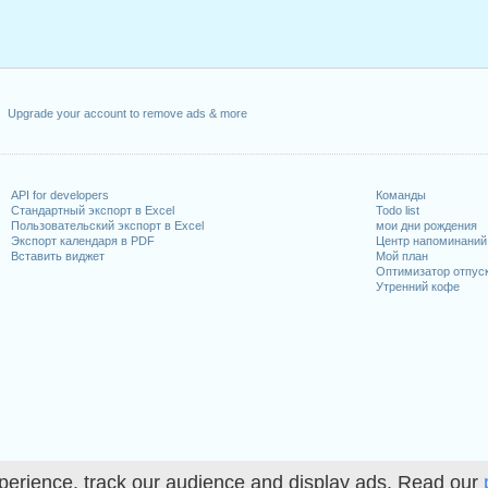
Upgrade your account to remove ads & more
API for developers
Команды
Стандартный экспорт в Excel
Todo list
Пользовательский экспорт в Excel
мои дни рождения
Экспорт календаря в PDF
Центр напоминаний
Вставить виджет
Мой план
Оптимизатор отпус
Утренний кофе
perience, track our audience and display ads. Read our