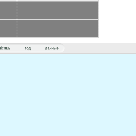
місяць
год
данные