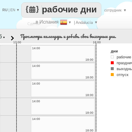
рабочие дни
RU
|
EN
▼
сотрудник
▼
..в Испания
▼
| Andalucía
▼
Сделай
Просмотри календарь и добавь свои выходные дни.
▼
каждый
13:00
18:00
14:00
дни
рабочие
18:00
праздни
14:00
выходны
отпуск
18:00
14:00
18:00
14:00
18:00
14:00
18:00