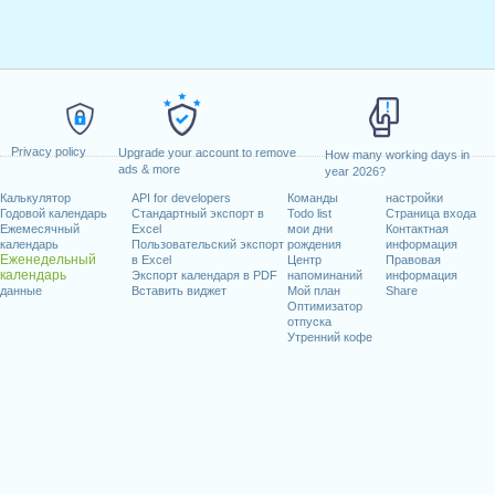
Privacy policy
Upgrade your account to remove
How many working days in
ads & more
year 2026?
Калькулятор
API for developers
Команды
настройки
Годовой календарь
Стандартный экспорт в
Todo list
Страница входа
Ежемесячный
Excel
мои дни
Контактная
календарь
Пользовательский экспорт
рождения
информация
Еженедельный
в Excel
Центр
Правовая
календарь
Экспорт календаря в PDF
напоминаний
информация
данные
Вставить виджет
Мой план
Share
Оптимизатор
отпуска
Утренний кофе