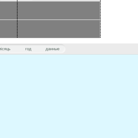
місяць
год
данные