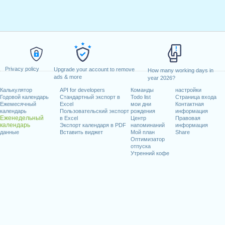
Privacy policy
Upgrade your account to remove
How many working days in
ads & more
year 2026?
Калькулятор
API for developers
Команды
настройки
Годовой календарь
Стандартный экспорт в
Todo list
Страница входа
Ежемесячный
Excel
мои дни
Контактная
календарь
Пользовательский экспорт
рождения
информация
Еженедельный
в Excel
Центр
Правовая
календарь
Экспорт календаря в PDF
напоминаний
информация
данные
Вставить виджет
Мой план
Share
Оптимизатор
отпуска
Утренний кофе