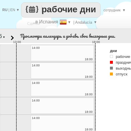
рабочие дни
RU
|
EN
▼
сотрудник
▼
..в Испания
▼
| Andalucía
▼
Сделай
Просмотри календарь и добавь свои выходные дни.
▼
каждый
13:00
18:00
14:00
дни
рабочие
18:00
праздни
14:00
выходны
отпуск
18:00
14:00
18:00
14:00
18:00
14:00
18:00