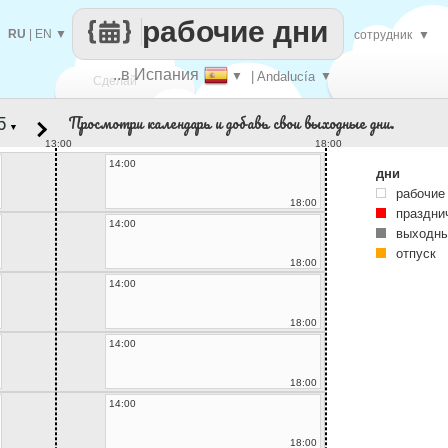
рабочие дни
RU
|
EN
▼
сотрудник
▼
..в Испания
▼
| Andalucía
▼
Сделай
Просмотри календарь и добавь свои выходные дни.
▼
каждый
13:00
18:00
14:00
дни
рабочие
18:00
праздни
14:00
выходны
отпуск
18:00
14:00
18:00
14:00
18:00
14:00
18:00