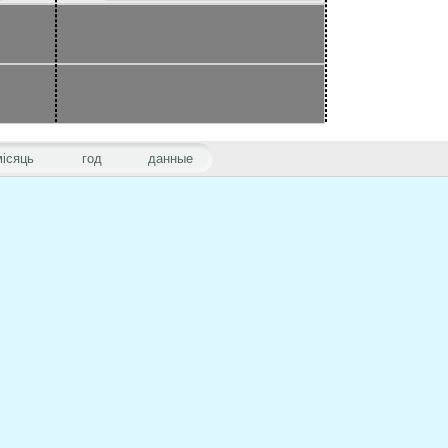
місяць
год
данные