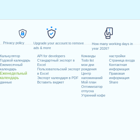
Privacy policy
Upgrade your account to remove
How many working days in
ads & more
year 2026?
Калькулятор
API for developers
Команды
настройки
Годовой календарь
Стандартный экспорт в
Todo list
Страница входа
Ежемесячный
Excel
мои дни
Контактная
календарь
Пользовательский экспорт
рождения
информация
Еженедельный
в Excel
Центр
Правовая
календарь
Экспорт календаря в PDF
напоминаний
информация
данные
Вставить виджет
Мой план
Share
Оптимизатор
отпуска
Утренний кофе